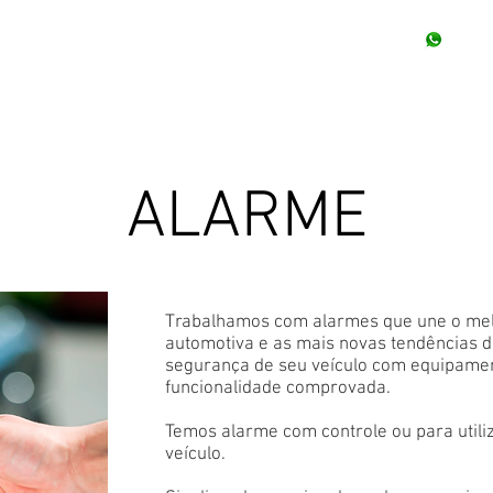
Nossa Loja
Localização
(11
HOME
SERVIÇOS
PRODUTOS
NOSSO TRABALH
ALARME
Trabalhamos com alarmes que une o mel
automotiva e as mais novas tendências 
segurança de seu veículo com equipame
funcionalidade comprovada.
Temos alarme com controle ou para utiliz
veículo.