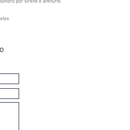
sonoro por sirene e antifurto
elos
o